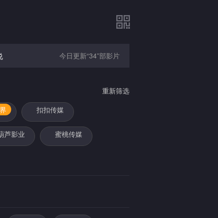
说
今日更新“34”部影片
重新筛选
界
扣扣传媒
葫芦影业
蜜桃传媒